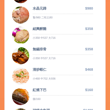
水晶元蹄
$980
隻/980 二吃1180
紹興醉雞
$358
小358 中537 大716
無錫排骨
$358
小358 中537 大716
清炒蝦仁
$468
小468 中702 大936
紅燒下巴
$160
個/160