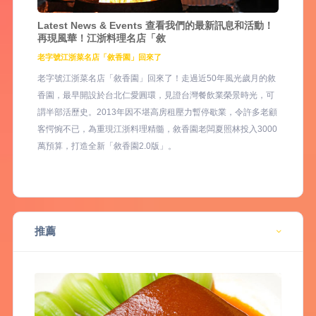
Latest News & Events 查看我們的最新訊息和活動！
再現風華！江浙料理名店「敘
老字號江浙菜名店「敘香園」回來了
老字號江浙菜名店「敘香園」回來了！走過近50年風光歲月的敘
香園，最早開設於台北仁愛圓環，見證台灣餐飲業榮景時光，可
謂半部活歷史。2013年因不堪高房租壓力暫停歇業，令許多老顧
客愕惋不已，為重現江浙料理精髓，敘香園老闆夏照林投入3000
萬預算，打造全新「敘香園2.0版」。
推薦