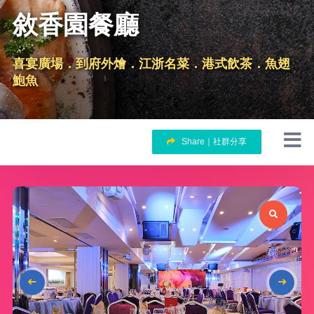
敘香園餐廳
喜宴廣場．到府外燴．江浙名菜．港式飲茶．魚翅
鮑魚
Share｜社群分享