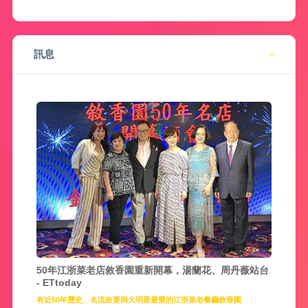
訊息
50年江浙菜老店敘香園重新開幕，湯蘭花、周丹薇站台
- ETtoday
有近50年歷史、名流政要與大明星最愛的江浙菜老餐廳敘香園