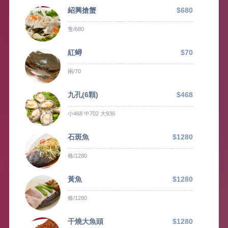
紹興搶蟹
$680
隻/680
紅蟳
$70
兩/70
九孔(6顆)
$468
小468 中702 大936
石斑魚
$1280
條/1280
黃魚
$1280
條/1280
干燒大魚頭
$1280