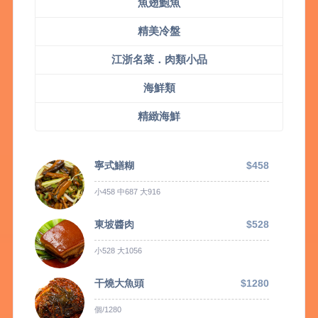
魚翅鮑魚
精美冷盤
江浙名菜．肉類小品
海鮮類
精緻海鮮
寧式鱔糊
$458
小458 中687 大916
東坡醬肉
$528
小528 大1056
干燒大魚頭
$1280
個/1280