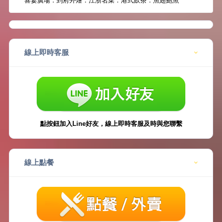
喜宴廣場．到府外燴．江浙名菜．港式飲茶．魚翅鮑魚
線上即時客服
點按鈕加入Line好友，線上即時客服及時與您聯繫
線上點餐