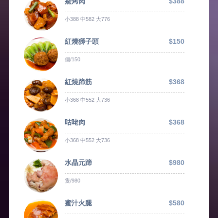
鯗烤肉
$388
小388 中582 大776
紅燒獅子頭
$150
個/150
紅燒蹄筋
$368
小368 中552 大736
咕咾肉
$368
小368 中552 大736
水晶元蹄
$980
隻/980
蜜汁火腿
$580