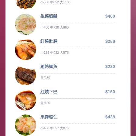
小568 中852 大1136
生菜蝦鬆
$480
小480 中720 大960
紅燒肚膛
$288
小288 中432 大576
蔥烤鯽魚
$230
隻/230
紅燒下巴
$160
隻/160
果律蝦仁
$438
小438 中657 大876