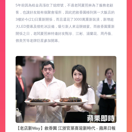
5年前因為租金高漲吹了熄燈號，不過老闆夏照林為了服務老顧
客，也讓好友能有個聚會場所，因此把敘香園移到第一大飯店的
3樓於今(21)日重新開張，而且還花了3000萬重新裝潢，新增超
大LED螢幕及噴乾冰設備，吸引新人來這辦婚宴。而敘香園重新
開張之日，老闆夏照林特邀好友甄珍、江彬、湯蘭花、周丹薇、
鄧美芳等老牌巨星參加開幕。
【老店新Way】敘香園 江浙官菜喜迎新時代 - 蘋果日報