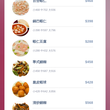
百合蝦仁
$468
小468 中702 大936
鍋巴蝦仁
$398
小398 中597 大796
蝦仁豆腐
$288
小288 中432 大576
寧式鱔糊
$458
小458 中687 大916
脆皮蝦球
$428
小428 中642 大856
清炒鱔糊
$568