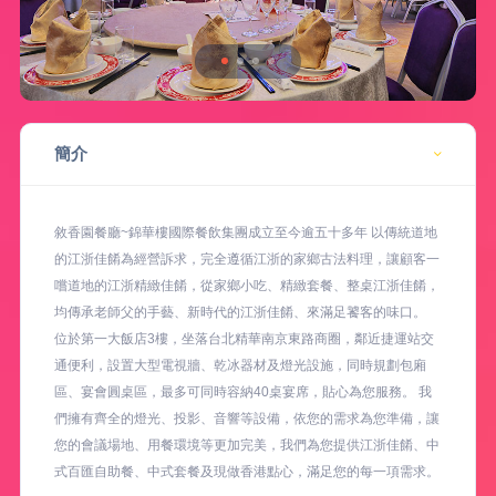
簡介
敘香園餐廳~錦華樓國際餐飲集團成立至今逾五十多年 以傳統道地
的江浙佳餚為經營訴求，完全遵循江浙的家鄉古法料理，讓顧客一
嚐道地的江浙精緻佳餚，從家鄉小吃、精緻套餐、整桌江浙佳餚，
均傳承老師父的手藝、新時代的江浙佳餚、來滿足饕客的味口。
位於第一大飯店3樓，坐落台北精華南京東路商圈，鄰近捷運站交
通便利，設置大型電視牆、乾冰器材及燈光設施，同時規劃包廂
區、宴會圓桌區，最多可同時容納40桌宴席，貼心為您服務。 我
們擁有齊全的燈光、投影、音響等設備，依您的需求為您準備，讓
您的會議場地、用餐環境等更加完美，我們為您提供江浙佳餚、中
式百匯自助餐、中式套餐及現做香港點心，滿足您的每一項需求。