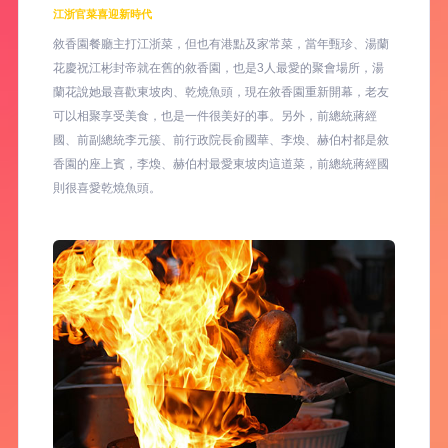
江浙官菜喜迎新時代
敘香園餐廳主打江浙菜，但也有港點及家常菜，當年甄珍、湯蘭
花慶祝江彬封帝就在舊的敘香園，也是3人最愛的聚會場所，湯
蘭花說她最喜歡東坡肉、乾燒魚頭，現在敘香園重新開幕，老友
可以相聚享受美食，也是一件很美好的事。另外，前總統蔣經
國、前副總統李元簇、前行政院長俞國華、李煥、赫伯村都是敘
香園的座上賓，李煥、赫伯村最愛東坡肉這道菜，前總統蔣經國
則很喜愛乾燒魚頭。