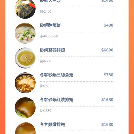
砂鍋大魚頭
$1480
個/1480
砂鍋醃篤鮮
$498
小498 大996
砂鍋雙囍排翅
$6800
鍋/6800
各客砂鍋三絲魚翅
$780
位/780
各客砂鍋紅燒排翅
$1680
位/1680
各客雞燉排翅
$1680