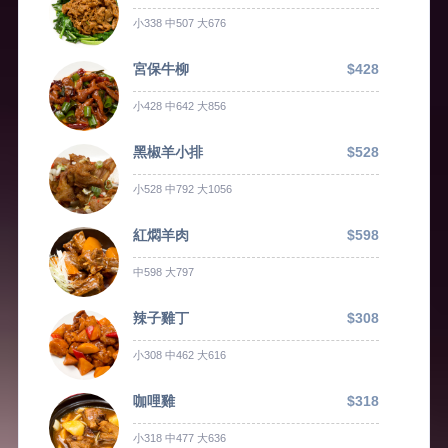
小338 中507 大676
宮保牛柳
$428
小428 中642 大856
黑椒羊小排
$528
小528 中792 大1056
紅燜羊肉
$598
中598 大797
辣子雞丁
$308
小308 中462 大616
咖哩雞
$318
小318 中477 大636