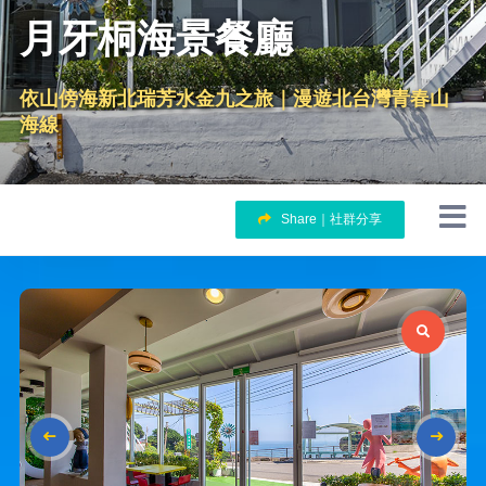
月牙桐海景餐廳
依山傍海新北瑞芳水金九之旅｜漫遊北台灣青春山
海線
Share｜社群分享