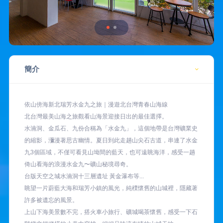
簡介
依山傍海新北瑞芳水金九之旅｜漫遊北台灣青春山海線
北台灣最美山海之旅觀看山海景迎接日出的最佳選擇。
水湳洞、金瓜石、九份合稱為「水金九」，這個地帶是台灣礦業史
的縮影，瀰漫著思古幽情。夏日到此走趟山尖石古道，串連了水金
九3個區域，不僅可看見山坳間的藍天，也可遠眺海洋，感受一趟
倚山看海的浪漫水金九〜礦山秘境尋奇。
台版天空之城水湳洞十三層遺址 黃金瀑布等...
眺望一片蔚藍大海和瑞芳小鎮的風光，純樸懷舊的山城裡，隱藏著
許多被遺忘的風景。
上山下海美景數不完，搭火車小旅行、礦城喝茶懷舊，感受一下石