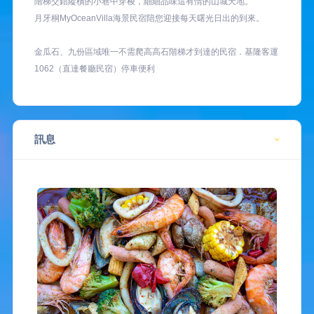
階梯交錯縱橫的小巷中穿梭，細細品味這有情的山城天地。
月牙桐MyOceanVilla海景民宿陪您迎接每天曙光日出的到來。
金瓜石、九份區域唯一不需爬高高石階梯才到達的民宿．基隆客運
1062（直達餐廳民宿）停車便利
訊息