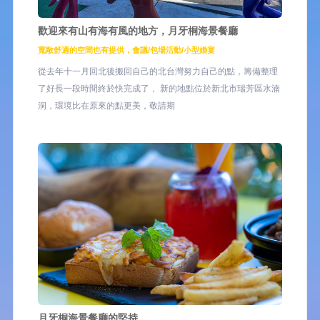
歡迎來有山有海有風的地方，月牙桐海景餐廳
寬敞舒適的空間也有提供，會議/包場活動/小型婚宴
從去年十一月回北後搬回自己的北台灣努力自己的點，籌備整理
了好長一段時間終於快完成了， 新的地點位於新北市瑞芳區水湳
洞，環境比在原來的點更美，敬請期
月牙桐海景餐廳的堅持