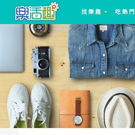
找 樂 趣
吃 熱 