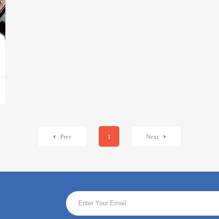
Prev
1
Next