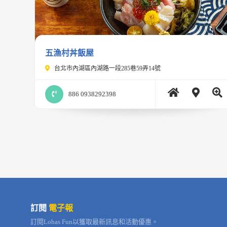
五漁村丼飯屋
台北市內湖區內湖路一段285巷59弄14號
886 0938292398
訂閱
電子報
訂閱Lohas Fun以獲取最新訊息和活動優惠。