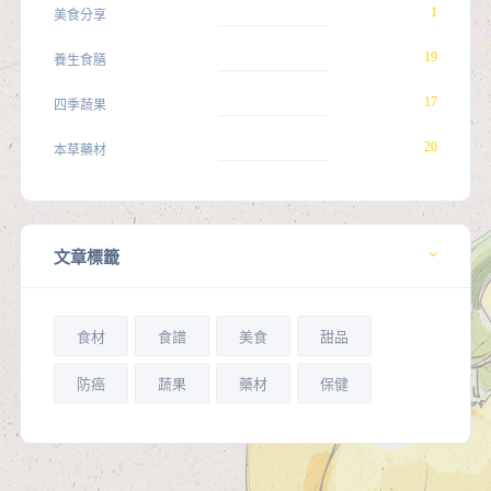
1
美食分享
19
養生食膳
17
四季蔬果
20
本草藥材
文章標籤
食材
食譜
美食
甜品
防癌
蔬果
藥材
保健