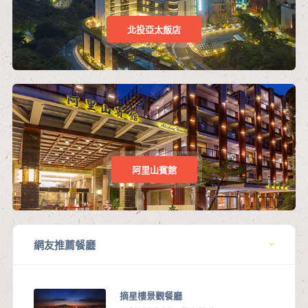
北投亞太飯店
阿里山賓館
網友推薦餐廳
摘星樓景觀餐廳