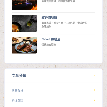
全球首座煙囪上的景觀旋轉餐廳
敘香園餐廳
喜宴廣場．到府外燴．江浙名菜．港式飲茶．
魚翅鮑魚
Naked 裸餐酒
情侶約會聖地
文章分類
11
健康食材
7
料理食譜