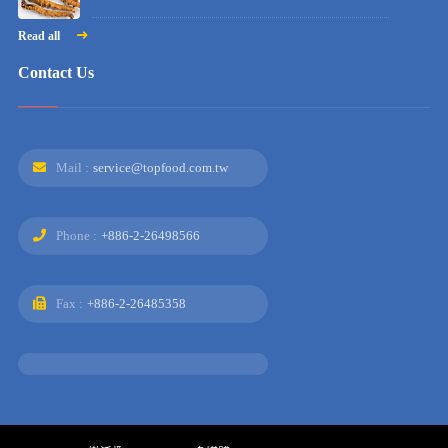
Read all
Contact Us
Mail :
service@topfood.com.tw
Phone :
+886-2-26498566
Fax :
+886-2-26485358