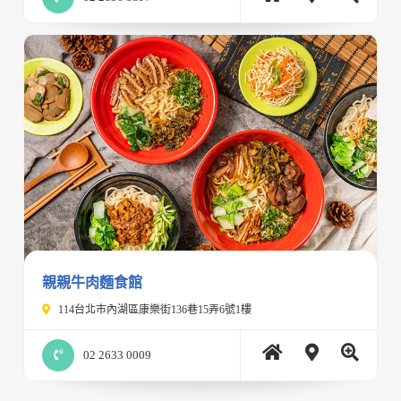
親親牛肉麵食館
114台北市內湖區康樂街136巷15弄6號1樓
02 2633 0009