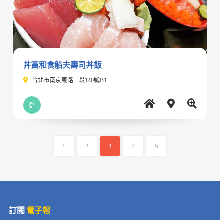
丼賞和食船夫壽司丼飯
台北市南京東路二段140號B1
1
2
3
4
5
訂閱
電子報