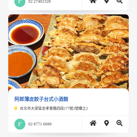
02 27402328
阿郎薄皮餃子台式小酒館
台北市大安區忠孝東路四段177號2號樓之2
02 8771 6686