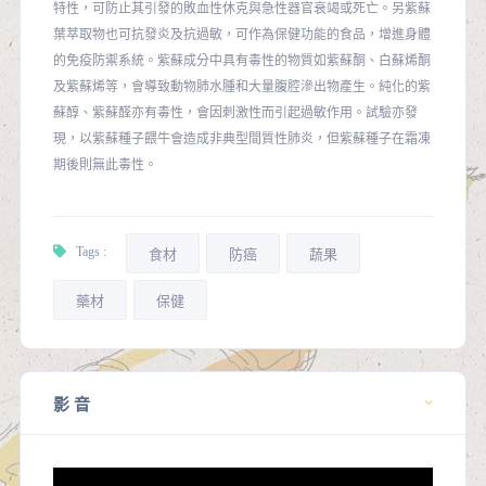
特性，可防止其引發的敗血性休克與急性器官衰竭或死亡。另紫蘇
葉萃取物也可抗發炎及抗過敏，可作為保健功能的食品，增進身體
的免疫防禦系統。紫蘇成分中具有毒性的物質如紫蘇酮、白蘇烯酮
及紫蘇烯等，會導致動物肺水腫和大量腹腔滲出物產生。純化的紫
蘇醇、紫蘇醛亦有毒性，會因刺激性而引起過敏作用。試驗亦發
現，以紫蘇種子餵牛會造成非典型間質性肺炎，但紫蘇種子在霜凍
期後則無此毒性。
Tags :
食材
防癌
蔬果
藥材
保健
影 音