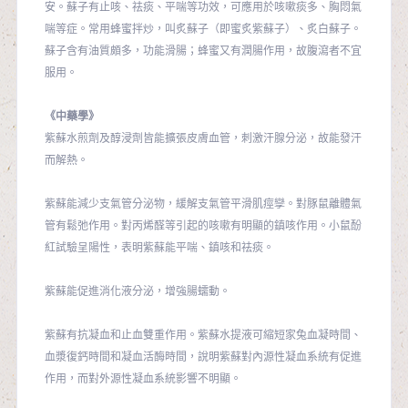
安。蘇子有止咳、祛痰、平喘等功效，可應用於咳嗽痰多、胸悶氣
喘等症。常用蜂蜜拌炒，叫炙蘇子（即蜜炙紫蘇子）、炙白蘇子。
蘇子含有油質頗多，功能滑腸；蜂蜜又有潤腸作用，故腹瀉者不宜
服用。
《中藥學》
紫蘇水煎劑及醇浸劑皆能擴張皮膚血管，刺激汗腺分泌，故能發汗
而解熱。
紫蘇能減少支氣管分泌物，緩解支氣管平滑肌痙孿。對豚鼠離體氣
管有鬆弛作用。對丙烯醛等引起的咳嗽有明顯的鎮咳作用。小鼠酚
紅試驗呈陽性，表明紫蘇能平喘、鎮咳和祛痰。
紫蘇能促進消化液分泌，增強腸蠕動。
紫蘇有抗凝血和止血雙重作用。紫蘇水提液可縮短家兔血凝時間、
血漿復鈣時間和凝血活酶時間，說明紫蘇對內源性凝血系統有促進
作用，而對外源性凝血系統影響不明顯。