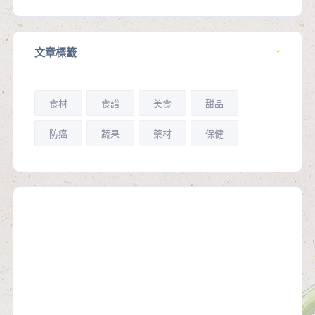
文章標籤
食材
食譜
美食
甜品
防癌
蔬果
藥材
保健