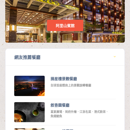
阿里山賓館
網友推薦餐廳
摘星樓景觀餐廳
全球首座煙囪上的景觀旋轉餐廳
敘香園餐廳
喜宴廣場．到府外燴．江浙名菜．港式飲茶．
魚翅鮑魚