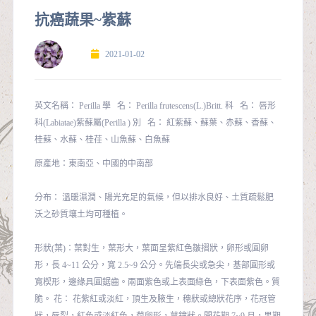
抗癌蔬果~紫蘇
2021-01-02
英文名稱： Perilla 學 名： Perilla frutescens(L.)Britt. 科 名： 唇形
科(Labiatae)紫蘇屬(Perilla ) 別 名： 紅紫蘇、蘇葉、赤蘇、香蘇、
桂蘇、水蘇、桂荏、山魚蘇、白魚蘇
原產地：東南亞、中國的中南部
分布： 溫暖濕潤、陽光充足的氣候，但以排水良好、土質疏鬆肥
沃之砂質壤土均可種植。
形狀(葉)：葉對生，葉形大，葉面呈紫紅色皺摺狀，卵形或圓卵
形，長 4~11 公分，寬 2.5~9 公分。先端長尖或急尖，基部圓形或
寬楔形，邊緣具圓鋸齒。兩面紫色或上表面綠色，下表面紫色。質
脆。 花： 花紫紅或淡紅，頂生及腋生，穗狀或總狀花序，花冠管