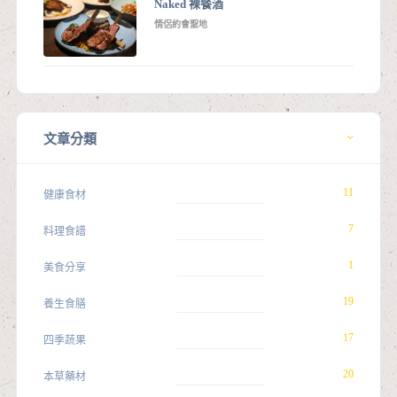
Naked 裸餐酒
情侶約會聖地
文章分類
11
健康食材
7
料理食譜
1
美食分享
19
養生食膳
17
四季蔬果
20
本草藥材