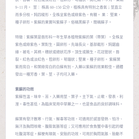
狀，唇裂，紅色或淡紅色，苞卵形，萼鐘狀。開花期 7~9 月，果期
9~11 月。 莖： 株高 60~150 公分，植株具有特別之香氣；莖直立
而多分枝，鈍四稜形，全株呈紫色或綠紫色，有髓。 果： 堅果，
種子卵形。紫蘇的果實叫紫蘇子，俗稱黑蘇子，簡稱蘇子。
特徵：紫蘇葉是唇形科一年生草本植物紫蘇的葉（帶葉）。全株呈
紫色或綠紫色。葉對生，圓卵形，先端長尖，基部截形，鈍鋸齒
緣，被毛，其柄。穗狀或總狀花序，頂生或腋生，花冠管狀，唇
裂，紅色或淡紅色，苞卵形，萼鐘狀；堅果，種子卵形。 紫蘇葉
紫而背白，和葉綠背白的白蘇有別，入藥以紫蘇的效果較佳。通體
發出一種芳香，葉、莖、子均可入藥。
紫蘇的功效
紫蘇性溫，味辛、苦，入藥用莖、葉子。主下氣、止嗽、發表、利
溼。毒性甚低，為臨床常用中草藥之一，也是食品的良好調味料。
蘇葉有發汗散寒、行氣、解毒等功效，可適用於感冒發熱、怕冷、
無汗及胸悶咳嗽、腹膨氣脹等症；又可應用於食魚蟹中毒引起的噯
吐腹瀉等症。蘇梗有順氣、安胎的功效，可用於胸悶氣脹、胎動不