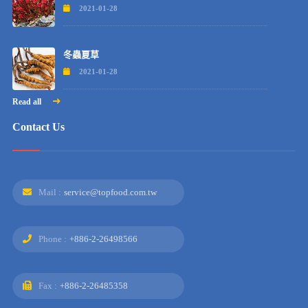
2021-01-28
冬蟲夏草
2021-01-28
Read all
Contact Us
Mail :
service@topfood.com.tw
Phone :
+886-2-26498566
Fax :
+886-2-26485358