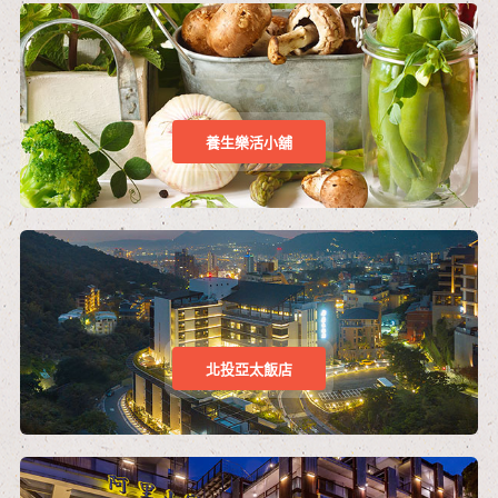
養生樂活小舖
北投亞太飯店