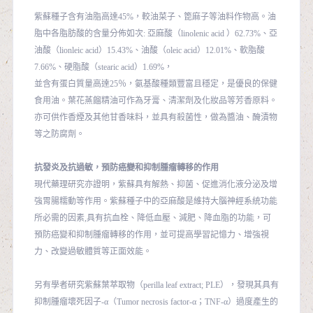
紫蘇種子含有油脂高達45%，較油菜子、箆麻子等油料作物高。油
脂中各脂肪酸的含量分佈如次: 亞麻酸（linolenic acid ）62.73%、亞
油酸（lionleic acid）15.43%、油酸（oleic acid）12.01%、軟脂酸
7.66%、硬脂酸（stearic acid）1.69%，
並含有蛋白質量高達25％，氨基酸種類豐富且穩定，是優良的保健
食用油。葉花蒸餾精油可作為牙膏、清潔劑及化妝品等芳香原料。
亦可供作香煙及其他甘香味料，並具有殺菌性，做為醬油、醃漬物
等之防腐劑。
抗發炎及抗過敏，預防癌變和抑制腫瘤轉移的作用
現代藥理研究亦證明，紫蘇具有解熱、抑菌、促進消化液分泌及增
強胃腸糯動等作用。紫蘇種子中的亞麻酸是維持大腦神經系統功能
所必需的因素,具有抗血栓、降低血壓、減肥、降血脂的功能，可
預防癌變和抑制腫瘤轉移的作用，並可提高學習記憶力、增強視
力、改變過敏體質等正面效能。
另有學者研究紫蘇葉萃取物（perilla leaf extract; PLE），發現其具有
抑制腫瘤壞死因子-α（Tumor necrosis factor-α；TNF-α）過度產生的