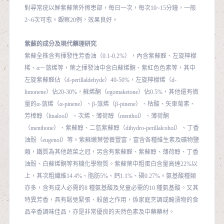
對尋常疣以鮮紫蘇葉外擦患部，每日一次，每次10~15分鐘，一般
2~6次可愈。觀察20例，效果良好。
紫蘇的成分及現代藥理研究
紫蘇全株含有揮發性芳香油（0.1-0.2%），內含紫蘇醛、左旋檸檬
桸、α－蒎烯等，葉之揮發油中含白蘇烯酮、紫紅色色素等，其中
左旋紫蘇醛佔（d-perillaldehyde）40-50%，左旋檸檬烯（d-
limonene）佔20-30%，蘇烯酮（egomaketone）佔0.5%，其他還有微
量的α-蒎烯（α-pinene）、β-蒎烯（β-pinene）、枯酸、矢車菊素、
芳樟醇（linalool）、次烯、薄荷醇（menthol）、薄荷酮
（menthone）、紫蘇醇、二氫紫蘇醇（dihydro-perillalcohol）、丁香
油酚（eugenol）等。紫蘇嫩葉營養豐富，富含各種維生素及礦物鹽
類，鐵質為其他蔬菜之冠，另含有紫蘇醛、紫蘇醇、薄荷醇、丁香
油酚、白蘇烯酮等有機化學物質。紫蘇葉中粗蛋白含量高達22%以
上，其次粗纖維14.4%、脂肪5%、鈣1.1%、磷0.27%。氨基酸種類
亦多，含有成人必需的8 種氨基酸及兒童必需的10 種氨基酸。又其
特異芳香，具有鬆弛緊張、殺菌之作用，係家庭烹調或醃漬物的食
品辛香調味佳品，亦是非常優良的天然色素及中藥藥材。