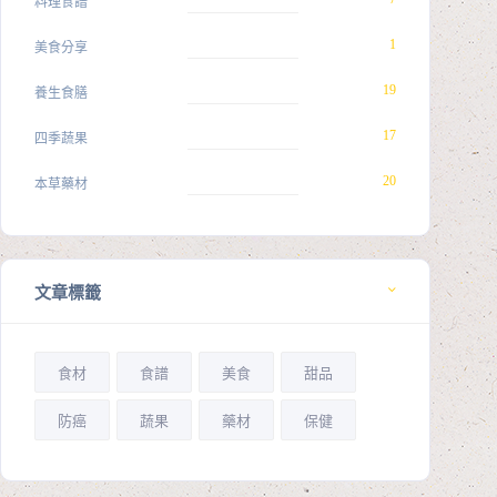
料理食譜
1
美食分享
19
養生食膳
17
四季蔬果
20
本草藥材
文章標籤
食材
食譜
美食
甜品
防癌
蔬果
藥材
保健