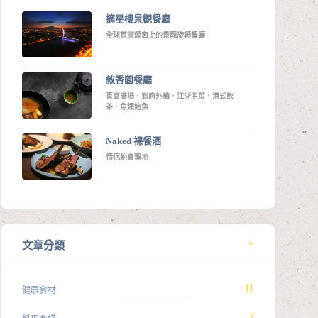
摘星樓景觀餐廳
全球首座煙囪上的景觀旋轉餐廳
敘香園餐廳
喜宴廣場．到府外燴．江浙名菜．港式飲
茶．魚翅鮑魚
Naked 裸餐酒
情侶約會聖地
文章分類
11
健康食材
7