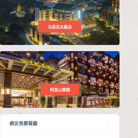
北投亞太飯店
阿里山賓館
網友推薦餐廳