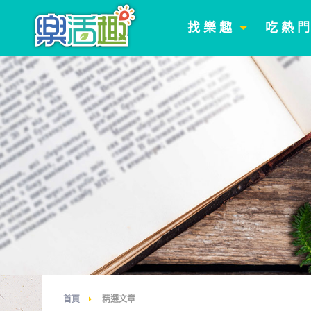
找 樂 趣
吃 熱 
首頁
精選文章