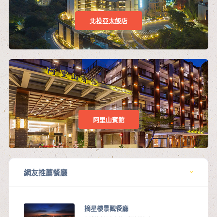
北投亞太飯店
阿里山賓館
網友推薦餐廳
摘星樓景觀餐廳