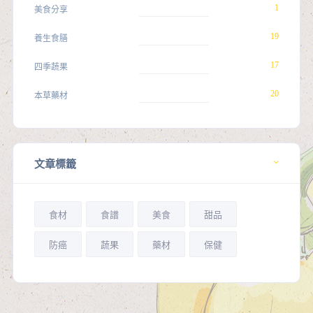
1
美食分享
19
養生食膳
17
四季蔬果
20
本草藥材
文章標籤
食材
食譜
美食
甜品
防癌
蔬果
藥材
保健