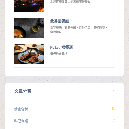
全球首座煙囪上的景觀旋轉餐廳
敘香園餐廳
喜宴廣場．到府外燴．江浙名菜．港式飲茶．
魚翅鮑魚
Naked 裸餐酒
情侶約會聖地
文章分類
11
健康食材
7
料理食譜