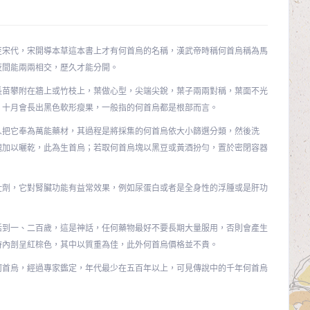
至宋代，宋開導本草這本書上才有何首烏的名稱，漢武帝時稱何首烏稱為馬
夜間能兩兩相交，歷久才能分開。
長苗攀附在牆上或竹枝上，葉做心型，尖端尖銳，葉子兩兩對稱，葉面不光
，十月會長出黑色軟形瘦果，一般指的何首烏都是根部而言。
人把它奉為萬能藥材，其過程是將採集的何首烏依大小篩選分類，然後洗
塊加以曬乾，此為生首烏；若取何首烏塊以黑豆或黃酒扮勻，置於密閉容器
壯劑，它對腎臟功能有益常效果，例如尿蛋白或者是全身性的浮腫或是肝功
活到一、二百歲，這是神話，任何藥物最好不要長期大量服用，否則會產生
時內剖呈紅棕色，其中以質重為佳，此外何首烏價格並不貴。
何首烏，經過專家鑑定，年代最少在五百年以上，可見傳說中的千年何首烏