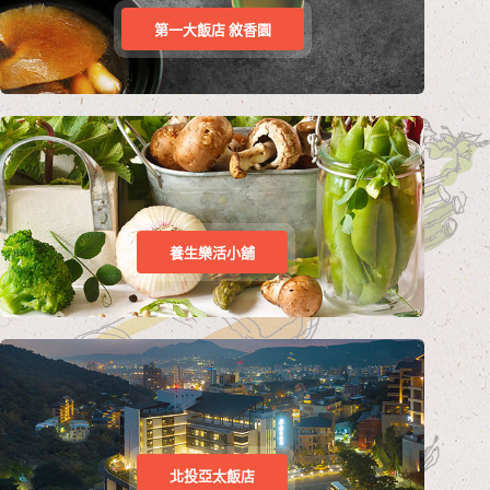
第一大飯店 敘香園
養生樂活小舖
北投亞太飯店