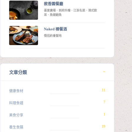
敘香園餐廳
喜宴廣場．到府外燴．江浙名菜．港式飲
茶．魚翅鮑魚
Naked 裸餐酒
情侶約會聖地
文章分類
11
健康食材
7
料理食譜
1
美食分享
19
養生食膳