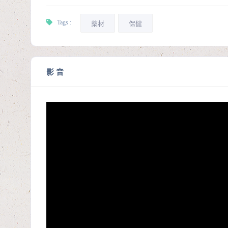
Tags :
藥材
保健
影 音