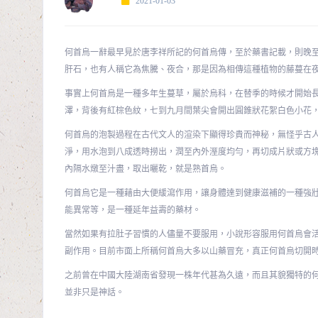
2021-01-03
何首烏一辭最早見於唐李祥所記的何首烏傳，至於藥書記載，則晚
肝石，也有人稱它為焦騰、夜合，那是因為相傳這種植物的藤蔓在
事實上何首烏是一種多年生蔓草，屬於烏科，在替季的時候才開始
澤，背後有紅棕色紋，七到九月間葉尖會開出圓錐狀花絮白色小花
何首烏的泡製過程在古代文人的渲染下顯得珍貴而神秘，無怪乎古
淨，用水泡到八成透時撈出，潤至內外溼度均勻，再切成片狀或方
內隔水燉至汁盡，取出曬乾，就是熟首烏。
何首烏它是一種藉由大便緩瀉作用，讓身體達到健康滋補的一種強
能異常等，是一種延年益壽的藥材。
當然如果有拉肚子習慣的人儘量不要服用，小說形容服用何首烏會
副作用。目前市面上所稱何首烏大多以山藥冒充，真正何首烏切開
之前曾在中國大陸湖南省發現一株年代甚為久遠，而且其貌獨特的
並非只是神話。