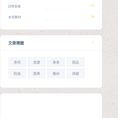
17
四季蔬果
20
本草藥材
文章標籤
食材
食譜
美食
甜品
防癌
蔬果
藥材
保健