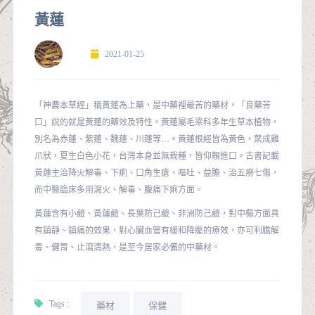
黃蓮
2021-01-25
「神農本草經」稱黃蓮為上藥，是中藥裡最苦的藥材，「良藥苦
口」說的就是黃蓮的藥效及特性。黃蓮屬毛梁科多年生草本植物，
別名為赤蓮、紫蓮、魏蓮、川蓮等…。黃蓮根經皆為黃色，葉成雞
爪狀，夏生白色小花，台灣本身並無栽種，皆仰賴進口。古書記載
黃蓮主治降火解毒、下痢、口角生瘡、嘔吐、益膽、治五癆七傷，
而中醫臨床多用瀉火、解毒、腹痛下痢方面。
黃蓮含有小鹼、黃蓮鹼、長葉防己鹼、非洲防己鹼，對中樞方面具
有鎮靜、鎮痛的效果，對心臟血管有緩和降壓的療效，亦可利膽解
毒、健胃、止瀉清熱，是至今居家必備的中藥材。
Tags :
藥材
保健