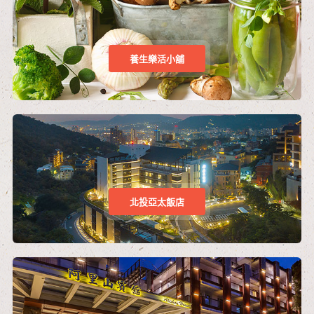
養生樂活小舖
北投亞太飯店