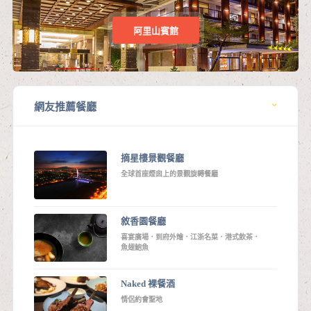
阿里山賓館
網友推薦餐廳
摘星樓景觀餐廳
全球首座煙囪上的景觀旋轉餐廳
敘香園餐廳
喜宴廣場．到府外燴．江浙名菜．港式飲茶．
魚翅鮑魚
Naked 裸餐酒
情侶約會聖地