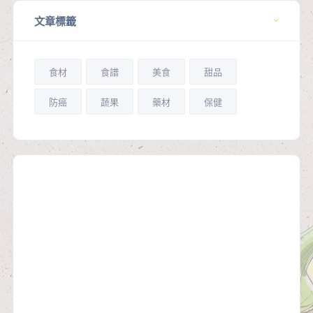
文章標籤
食材
食譜
美食
甜品
防癌
蔬果
藥材
保健