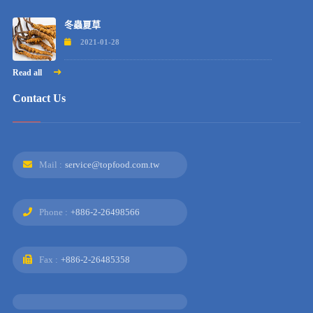
冬蟲夏草
2021-01-28
Read all
Contact Us
Mail :
service@topfood.com.tw
Phone :
+886-2-26498566
Fax :
+886-2-26485358