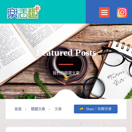
A PHP Error was encountered
Severity: Notice
Message: Use of undefined constant now_tag_no - assumed 'now_tag_no'
Filename: controllers/Main.php
Line Number: 194
Backtrace:
File:
/home/httpd/vhosts/lohasfun.com.tw/httpdocs/application/modules/main/co
Line: 194
Function: _error_handler
Featured Posts
File: /home/httpd/vhosts/lohasfun.com.tw/httpdocs/index.php
Line: 315
Function: require_once
我們的精選文章
Share｜社群分享
首頁
精選文章
文章